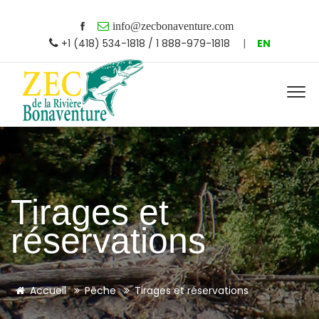
info@zecbonaventure.com
+1 (418) 534-1818 / 1 888-979-1818
|
EN
Tirages et
réservations
Accueil
Pêche
Tirages et réservations