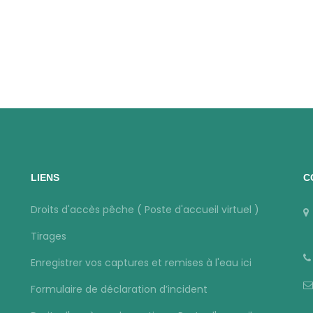
LIENS
C
Droits d'accès pêche ( Poste d'accueil virtuel )
Tirages
Enregistrer vos captures et remises à l'eau ici
Formulaire de déclaration d’incident