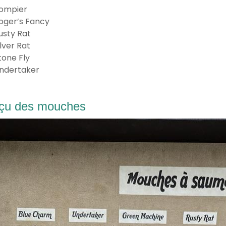
ompier
oger’s Fancy
usty Rat
ilver Rat
tone Fly
ndertaker
çu des mouches