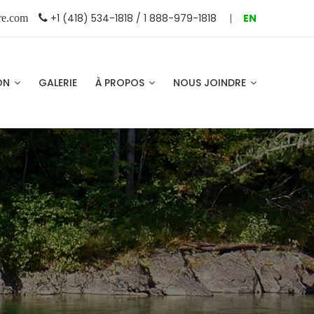
+1 (418) 534-1818 / 1 888-979-1818
|
EN
re.com
ION
GALERIE
À PROPOS
NOUS JOINDRE