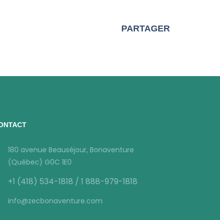
PARTAGER
ONTACT
180 avenue Beauséjour, Bonaventure
(Québec) G0C 1E0
+1 (418) 534-1818 / 1 888-979-1818
info@zecbonaventure.com