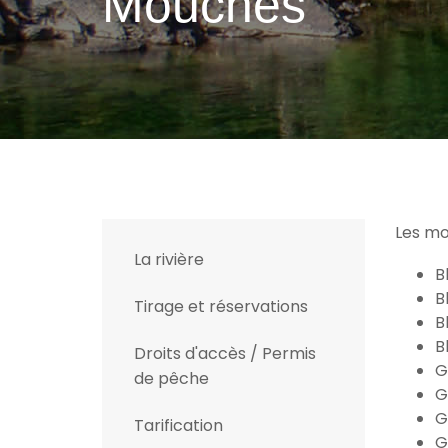
Mouches
Les mou
La rivière
B
B
Tirage et réservations
B
B
Droits d'accès / Permis
G
de pêche
G
G
Tarification
G